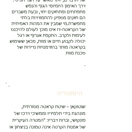
של הדברים, יותר מאשר על הצד הפיסי.
דרך האימון היומיומי הגוף והנפש
מתפתחים ומתחזקים יחד, ובעת משברים
הם חזקים מספיק להתמודדות בלתי
מתפשרת.מי שמבין את המהות האמיתית
של הקראטה-דו אינו מוכן לעולם להיכנס
לעימות ולקרב. התקפת אגרוף או רגל
יכולה לקבוע חיים או מוות, מכאן ששימוש
בקראטה מותר בהזדמנויות נדירות של
סכנת מוות
.
היסטוריה
שוטוקאן – שיטת קראטה מסורתית,
מונהגת בידי תלמידיו וממשיכי דרכו של
פונקושי, וברוח דבריו: "המטרה העיקרית
של אמנות הקרטה אינה טמונה בניצחון או