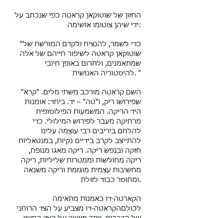
החזון של שוטוקאן קראטה כפי שנכתב על
ידי שיהן צוטומו אושימה:
"כדי לשמר, להנציח ולקדם המורשת של
שוטוקאן קראטה לשיפור חייהם של אלה
שמתאמנים, ולתרום באופן חיובי
להיסטוריה האנושית. "
השם קראטה מורכב משתי מלים. "קרא"
שפירושו ריק, ו"טה" – יד. ביחד: אומנות
היד הריקה. המשמעות הפילוסופית
מרחיקה מעבר לפירוש המילולי. כדי
להלחם ביריבים רבי עוצמה עלינו
להתייצב לקרב בידיים נקיות, במנטאליות
חזקה ובנפש ריקה. ריקה מאגו מנופח,
ריקה מחולשות וממטרות שליליות, ריקה
מחשיבות עצמית מוגזמת וריקה משנאה
ומחוסר כבוד לזולת.
הקארטה-דו כאמנות מתאימה
לכולםהקראטה-דו מצביע על הצד הרוחני